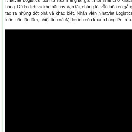
Nhatviet Logistics luôn tự hào mang lại giá trị tốt nhất cho khác
hàng. Dù là dịch vụ kho bãi hay vận tải, chúng tôi vẫn luôn cố gắn
tạo ra những đột phá và khác biệt. Nhân viên Nhatviet Logistic
luôn luôn tận tâm, nhiệt tình và đặt lợi ích của khách hàng lên trên.