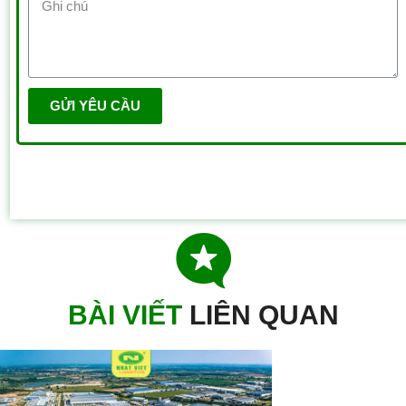
GỬI YÊU CẦU
BÀI VIẾT
L
I
Ê
N
Q
U
A
N