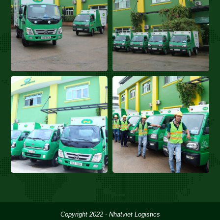
Copyright 2022 - Nhatviet Logistics