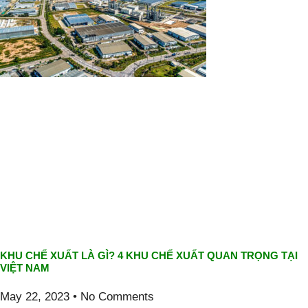
KHU CHẾ XUẤT LÀ GÌ? 4 KHU CHẾ XUẤT QUAN TRỌNG TẠI
VIỆT NAM
May 22, 2023
No Comments