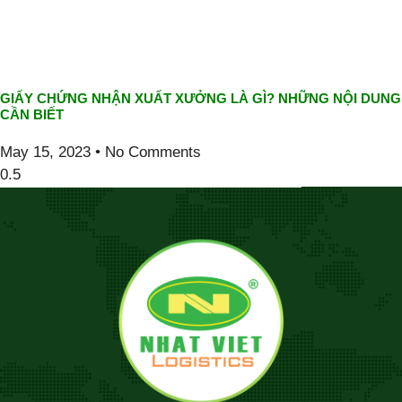
GIẤY CHỨNG NHẬN XUẤT XƯỞNG LÀ GÌ? NHỮNG NỘI DUNG
CẦN BIẾT
May 15, 2023
No Comments