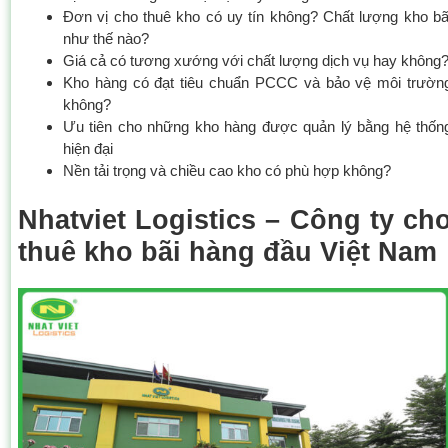
Đơn vị cho thuê kho có uy tín không? Chất lượng kho bã
như thế nào?
Giá cả có tương xướng với chất lượng dịch vụ hay không
Kho hàng có đạt tiêu chuẩn PCCC và bảo vệ môi trườn
không?
Ưu tiên cho những kho hàng được quản lý bằng hệ thốn
hiện đại
Nền tải trọng và chiều cao kho có phù hợp không?
Nhatviet Logistics – Công ty ch
thuê kho bãi hàng đầu Việt Nam