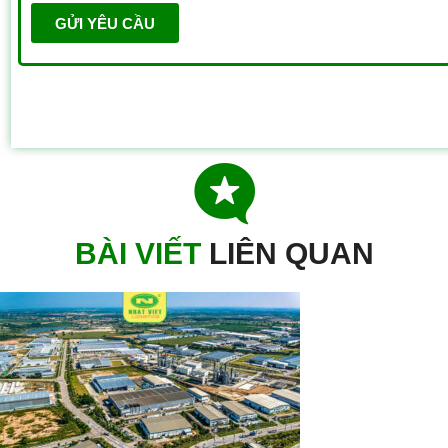
GỬI YÊU CẦU
BÀI VIẾT
L
I
Ê
N
Q
U
A
N