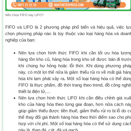
Nên chọn FIFO hay LIFO?
FIFO và LIFO là 2 phương pháp phổ biến và hiệu quả, việc lự
chọn phương pháp nào là tùy thuộc vào loại hàng hóa và doan
nghiệp của bạn:
Nên lựa chọn hình thức FIFO khi cần tối ưu hóa lượn
hàng tồn kho cũ, hàng hóa trong kho sẽ được bán đi trướ
khi chúng hư hỏng hoặc lỗi thời. Khi dùng phương phá
này, có một lợi thế nữa là giảm thiểu rủi ro về mất giá hàn
hóa khi lạm phát xảy ra. Một số loại hàng hóa có thể dùn
FIFO là thực phẩm, đồ thời trang theo trend, đồ công nghệ
thiết bị điện tử,…
Nên lựa chọn hình thức LIFO khi cần điều chỉnh giá xuấ
kho của hàng hóa theo từng giai đoạn, hơn nữa cách nà
giúp giảm thiểu được tiền thuế, giảm thiểu rủi ro bị lỗ do c
thể thay đổi giá thành hàng hóa theo thời điểm sao cho ph
hợp với chi phí. Một số loại hàng hóa có thể sử dụng các
này là than đá, cát, đá và gạch,…