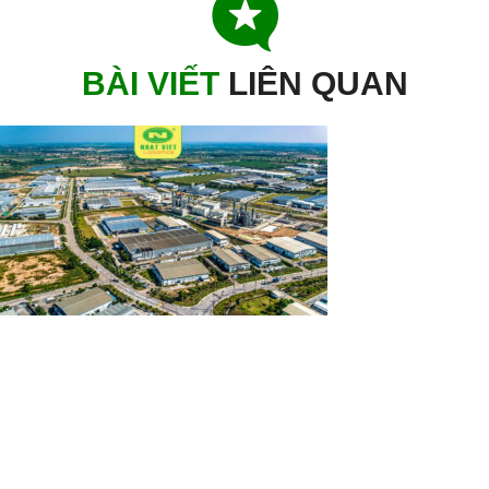
BÀI VIẾT
L
I
Ê
N
Q
U
A
N