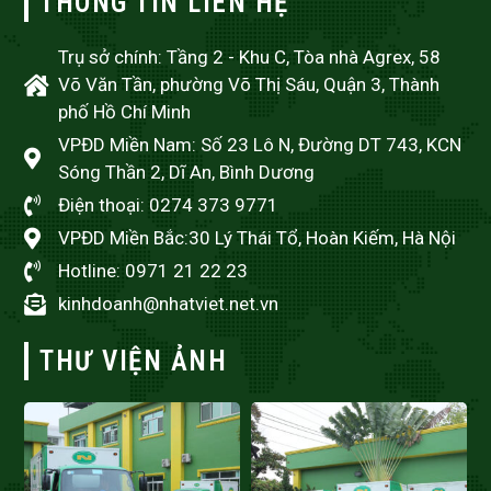
THÔNG TIN LIÊN HỆ
Trụ sở chính: Tầng 2 - Khu C, Tòa nhà Agrex, 58
Võ Văn Tần, phường Võ Thị Sáu, Quận 3, Thành
phố Hồ Chí Minh
VPĐD Miền Nam: Số 23 Lô N, Đường DT 743, KCN
Sóng Thần 2, Dĩ An, Bình Dương
Điện thoại: 0274 373 9771
VPĐD Miền Bắc:30 Lý Thái Tổ, Hoàn Kiếm, Hà Nội
Hotline: 0971 21 22 23
kinhdoanh@nhatviet.net.vn
THƯ VIỆN ẢNH