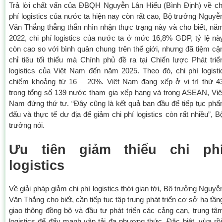
Trả lời chất vấn của ĐBQH Nguyễn Lân Hiếu (Bình Định) về ch
phí logistics của nước ta hiện nay còn rất cao, Bộ trưởng Nguyễ
Văn Thắng thẳng thắn nhìn nhận thực trạng này và cho biết, nă
2022, chi phí logistics của nước ta ở mức 16,8% GDP, tỷ lệ nà
còn cao so với bình quân chung trên thế giới, nhưng đã tiệm cậ
chỉ tiêu tối thiểu mà Chính phủ đề ra tại Chiến lược Phát triể
logistics của Việt Nam đến năm 2025. Theo đó, chi phí logisti
chiếm khoảng từ 16 – 20%. Việt Nam đang xếp ở vị trí thứ 4
trong tổng số 139 nước tham gia xếp hạng và trong ASEAN, Việ
Nam đứng thứ tư. “Đây cũng là kết quả ban đầu để tiếp tục phấ
đấu và thực tế dư địa để giảm chi phí logistics còn rất nhiều”, B
trưởng nói.
Ưu tiên giảm thiểu chi ph
logistics
Về giải pháp giảm chi phí logistics thời gian tới, Bộ trưởng Nguyễ
Văn Thắng cho biết, cần tiếp tục tập trung phát triển cơ sở hạ tần
giao thông đồng bộ và đầu tư phát triển các cảng cạn, trung tâ
logistics để đẩy mạnh vận tải đa phương thức. Đặc biệt, vừa rồi