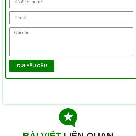
GỬI YÊU CẦU
BÀI VIẾT
L
I
Ê
N
Q
U
A
N