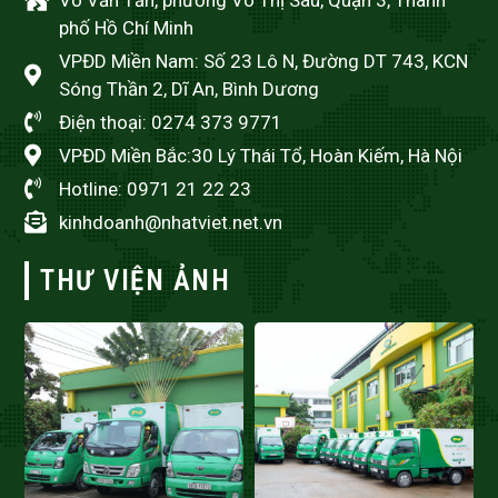
phố Hồ Chí Minh
VPĐD Miền Nam: Số 23 Lô N, Đường DT 743, KCN
Sóng Thần 2, Dĩ An, Bình Dương
Điện thoại: 0274 373 9771
VPĐD Miền Bắc:30 Lý Thái Tổ, Hoàn Kiếm, Hà Nội
Hotline: 0971 21 22 23
kinhdoanh@nhatviet.net.vn
THƯ VIỆN ẢNH